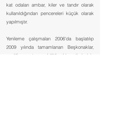
kat odaları ambar, kiler ve tandır olarak
kullanıldığından pencereleri küçük olarak
yapılmıştır.
Yenileme çalışmaları 2006'da başlatılıp
2009 yılında tamamlanan Beşkonaklar,
çeşitli sanat ve kültür hizmetleri için
kullanıma açılmıştır.
Kaynak:
https://www.kulturportali.gov.tr/tur
kiye/malatya/gezilecekyer/bes-konaklar