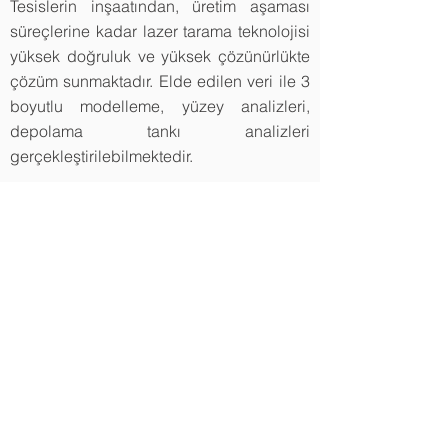
Tesislerin inşaatından, üretim aşaması
süreçlerine kadar lazer tarama teknolojisi
yüksek doğruluk ve yüksek çözünürlükte
çözüm sunmaktadır. Elde edilen veri ile 3
boyutlu modelleme, yüzey analizleri,
depolama tankı analizleri
gerçekleştirilebilmektedir.
3D Lazer Tarama İş Akışı
3 boyutlu yersel lazer tarama çalışması
yapılacak olan sahaya ilişkin ön inceleme
yapılarak, en uygun çalışma planı